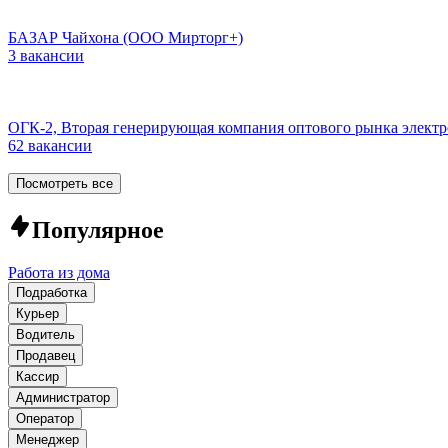
БАЗАР Чайхона (ООО Мирторг+)
3 вакансии
ОГК-2, Вторая генерирующая компания оптового рынка элект
62 вакансии
Посмотреть все
Популярное
Работа из дома
Подработка
Курьер
Водитель
Продавец
Кассир
Администратор
Оператор
Менеджер