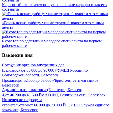
Карьерный план: зачем он нужен в начале карьеры и как его
составить
«Боюсь искать работу»: какие страхи бывают и что с ними
делать
6 советов по адаптации молодого специалиста на первом
рабочем месте
Вакансии дня
Сотрудник органов внутренних дел
(Белозерск)
от
35 000
до
90 000
₽
УМВД России по
Вологодской области, Белозерск
Продавец
от
52 000
до
58 000
₽
Бристоль, сеть магазинов,
Белозерск
Администратор магазина (Белозерск, Белозер,
4)
от
40 200
до
61 500
₽
МАГНИТ, Розничная сеть, Белозерск
Инженер по надзору за
строительством
от
66 000
до
73 000
₽
ГКУ ВО Служба единого
заказчика, Белозерск