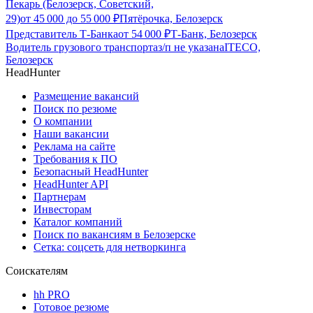
Пекарь (Белозерск, Советский,
29)
от
45 000
до
55 000
₽
Пятёрочка, Белозерск
Представитель Т-Банка
от
54 000
₽
Т-Банк, Белозерск
Водитель грузового транспорта
з/п не указана
ITECO,
Белозерск
HeadHunter
Размещение вакансий
Поиск по резюме
О компании
Наши вакансии
Реклама на сайте
Требования к ПО
Безопасный HeadHunter
HeadHunter API
Партнерам
Инвесторам
Каталог компаний
Поиск по вакансиям в Белозерске
Сетка: соцсеть для нетворкинга
Соискателям
hh PRO
Готовое резюме