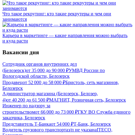
Что такое рекрутинг: кто такие рекрутеры и чем они
занимаются
Карьера в маркетинге — какие направления можно выбрать
и куда расти
Вакансии дня
Сотрудник органов внутренних дел
(Белозерск)
от
35 000
до
90 000
₽
УМВД России по
Вологодской области, Белозерск
Продавец
от
52 000
до
58 000
₽
Бристоль, сеть магазинов,
Белозерск
Администратор магазина (Белозерск, Белозер,
4)
от
40 200
до
61 500
₽
МАГНИТ, Розничная сеть, Белозерск
Инженер по надзору за
строительством
от
66 000
до
73 000
₽
ГКУ ВО Служба единого
заказчика, Белозерск
Представитель Т-Банка
от
54 000
₽
Т-Банк, Белозерск
Водитель грузового транспорта
з/п не указана
ITECO,