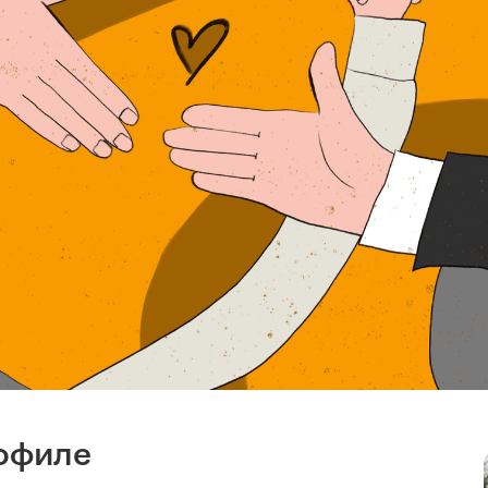
рофиле