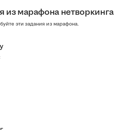
я из марафона нетворкинга
обуйте эти задания из марафона.
у
:
г