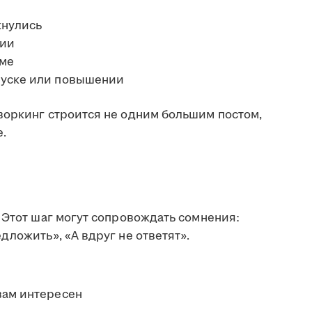
кнулись
рии
еме
пуске или повышении
воркинг строится не одним большим постом,
.
 Этот шаг могут сопровождать сомнения:
дложить», «А вдруг не ответят».
вам интересен