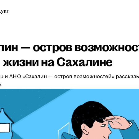
укт
алин — остров возможнос
и жизни на Сахалине
.ru и АНО «Сахалин — остров возможностей» рассказ
.