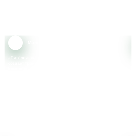
Почему сотрудники выбирают
«Пятёрочку»?
Масштаб и надёжность
«Пятёрочка» – крупный федеральный ритейлер, который
создаёт тренды, меняющие сферу розничной торговли.
Компания реализует множество социальных
и экологических инициатив, поддерживает местные
сообщества.