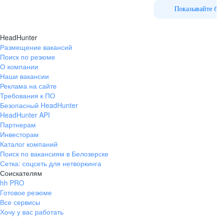
Омск
Показывайте 
Орел
Оренбург
HeadHunter
Пенза
Размещение вакансий
Поиск по резюме
Пермь
О компании
Петрозаводск
Наши вакансии
Псков
Реклама на сайте
Ростов-на-Дону
Требования к ПО
Безопасный HeadHunter
Рязань
HeadHunter API
Самара
Партнерам
Саратов
Инвесторам
Каталог компаний
Якутск
Поиск по вакансиям в Белозерске
Южно-Сахалинск
Сетка: соцсеть для нетворкинга
Владикавказ
Соискателям
hh PRO
Смоленск
Готовое резюме
Ставрополь
Все сервисы
Тамбов
Хочу у вас работать