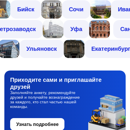
Бийск
Сочи
Иваново
Петрозаводск
Уфа
Ульяновск
Екатеринбург
Приходите сами
и приглашайте
друзей
Заполняйте анкету, рекомендуйте
друзей и получайте вознаграждение
за каждого, кто стал частью нашей
команды.
Узнать подробнее