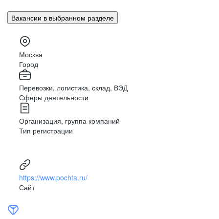
Владивосток
Урал
Вакансии в выбранном разделе
Владимир
Сибирь
Волгоград
Вологда
Москва
Дальний Восток
Воронеж
Город
Махачкала
Северный Кавказ
Перевозки, логистика, склад, ВЭД
Биробиджан
Сферы деятельности
Иваново (Ивановская область)
Израиль
Организация, группа компаний
Магас
Тип регистрации
Иркутск
Нальчик
Казахстан
https://www.pochta.ru/
Калининград
Сайт
Элиста
Калуга
Петропавловск-Камчатский