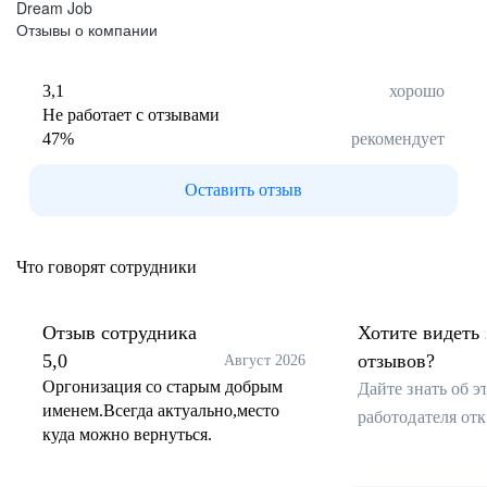
Dream Job
Черкесск
Отзывы о компании
Кемерово
Киров
3,1
хорошо
Китай
Не работает с отзывами
Сыктывкар
47
%
рекомендует
Кострома
Краснодар
Оставить отзыв
Красноярск
Курган
Что говорят сотрудники
Курск
Липецк
Магадан
Отзыв сотрудника
Хотите видеть 
Йошкар-Ола
5,0
отзывов?
Август 2026
Оргонизация со старым добрым
Саранск
Дайте знать об 
именем.Всегда актуально,место
Мурманск
работодателя от
куда можно вернуться.
Нижний Новгород
Великий Новгород