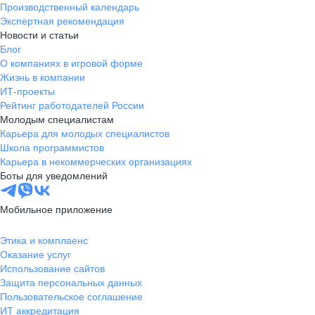
Казань
Производственный календарь
Экспертная рекомендация
Тверь
Новости и статьи
Томск
Блог
Кызыл
О компаниях в игровой форме
Жизнь в компании
Тула
ИТ-проекты
Тюмень
Рейтинг работодателей России
Ижевск
Молодым специалистам
Карьера для молодых специалистов
Ульяновск
Школа программистов
Уфа
Карьера в некоммерческих организациях
Хабаровск
Боты для уведомлений
Абакан
Челябинск
Мобильное приложение
Грозный
Этика и комплаенс
Чита
Оказание услуг
Чебоксары
Использование сайтов
Ярославль
Защита персональных данных
Пользовательское соглашение
Киев
ИТ аккредитация