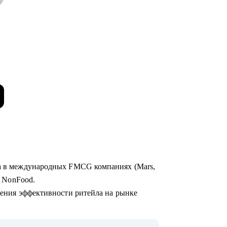
та в международных FMCG компаниях (Mars,
 и NonFood.
чшения эффективности ритейла на рынке
нальные и федеральные сети,