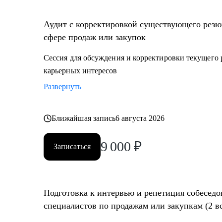
• Создание детального плана развития в продажах и з
сегменты
Аудит с корректировкой существующего резю
• Составление резюме или корректировка существующ
сфере продаж или закупок
автор вы)
• Подготовка к собеседованию на разных этапах (р
Сессия для обсуждения и корректировки текущего 
менеджер, руководитель компании - разные подходы
карьерных интересов
• Репетиция собеседования по разным этапам, с уче
Развернуть
• Помощь в подготовке к прохождению тестировани
• Корректировка и продвижение профиля в LinkedIn.
Ближайшая запись
6 августа 2026
Кому могу помочь:
9 000
₽
Начинающим и опытным специалистам в областях:
Записаться
• продаж и закупок FMCG
• B2B продажи и закупки (услуги, товары)
• маркетплейсы.
Подготовка к интервью и репетиция собеседо
специалистов по продажам или закупкам (2 в