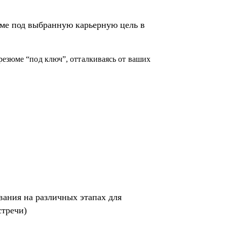
акупках, в том числе для перехода в другие
ме под выбранную карьерную цель в
его (это ваша история, поэтому лучше, если
екрутер, внутренний HR, нанимающий
резюме “под ключ”, отталкиваясь от ваших
)
том специфики собеседника
я SHL
вания на различных этапах для
стречи)