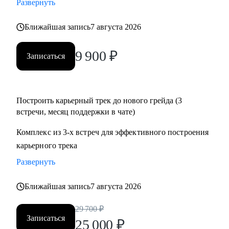
Развернуть
• Подготовиться к собеседованию и успешно пройти.
• Разобрать и выполнить тестовые задания.
Ближайшая запись
7 августа 2026
• Создать детальный индивидуальный плана развития и
вырасти на текущем месте работы.
9 900
₽
Записаться
• Построить здоровые отношения в команде и эффективно
работать с конфликтами.
Построить карьерный трек до нового грейда (3
Кому могу помочь:
встречи, месяц поддержки в чате)
Специалистам от Junior до Senior уровня:
• Product-менеджерам, кто хочет вырасти по грейду и
Комплекс из 3-х встреч для эффективного построения
зарплате
карьерного трека
• Владельцам стартапов, которые собирают команду, строят
Развернуть
процессы
• Project-менеджерам и маркетологам, кто хочет перейти в
Ближайшая запись
7 августа 2026
продукт и вырасти в зарплате
29 700
₽
Записаться
25 000
₽