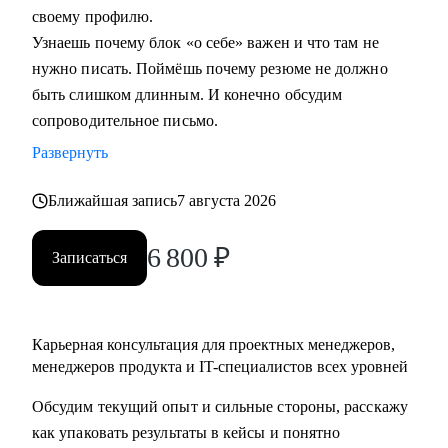
своему профилю.
Узнаешь почему блок «о себе» важен и что там не
Кому могу помочь:
нужно писать. Поймёшь почему резюме не должно
• Начинающим и опытным управленцам
быть слишком длинным. И конечно обсудим
• Тем, кто хочет начать карьеру в IT в любом направлении
сопроводительное письмо.
• Менеджерам продуктов, разработчикам, тестировщикам,
проектным менеджерам
Развернуть
• Тем, кто хочет сменить направление развития своей
Ближайшая запись
7 августа 2026
карьеры
6 800
₽
Записаться
Карьерная консультация для проектных менеджеров,
менеджеров продукта и IT-специалистов всех уровней
Обсудим текущий опыт и сильные стороны, расскажу
как упаковать результаты в кейсы и понятно