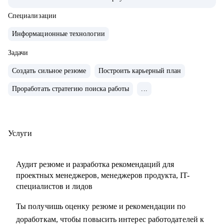
продуктами.
• Запускал b2b продукт от идеи до масштабирования.
Специализации
• Развивал метрики в b2c продуктах: DAU (до 2.5млн), CSI,
Информационные технологии
NPS, Revenue.
• Занимаюсь наймом людей в команды: провел более 600
Задачи
собеседований, изучил большое количество резюме.
Создать сильное резюме
Построить карьерный план
• Разработал и записал курсы «Цифровая трансформация
Проработать стратегию поиска работы
...
предприятия» и «Проектное управление» для МИТУ
С чем помогу:
• Составить эффективное резюме
Услуги
• Подготовиться к собеседованию в компанию
• Сформировать карьерную цель и определить стратегию
Аудит резюме и разработка рекомендаций для
её достижения
проектных менеджеров, менеджеров продукта, IT-
• Разобрать любой продуктовый, управленческий или
специалистов и лидов
бизнес кейс
Ты получишь оценку резюме и рекомендации по
• Дам рекомендации по управлению командой и её
доработкам, чтобы повысить интерес работодателей к
развитию