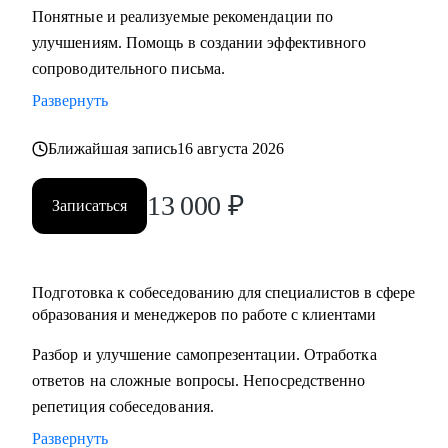
Понятные и реализуемые рекомендации по
составлению резюме, подготовка к интервью и помощь в
улучшениям. Помощь в создании эффективного
старте/продвижении в карьере в образовании и смежных
сопроводительного письма.
областях.
• Менторство для Senior-менеджеров.
Развернуть
• Бизнес-трекинг стартапов в образовании.
Ближайшая запись
16 августа 2026
• Сформулировать карьерную цель и разработать план для
ее достижения.
13 000
₽
Записаться
Кому могу помочь:
• Специалистам всех уровней в сфере образования и
смежных областей.
Подготовка к собеседованию для специалистов в сфере
• Менеджерам по продажам и по работе с клиентами.
образования и менеджеров по работе с клиентами
• Руководителям бизнеса, отделов.
Разбор и улучшение самопрезентации. Отработка
• Новичкам, кто только начинает свой путь.
ответов на сложные вопросы. Непосредственно
• Опытным специалистам, которые хотят сделать шаг
репетиция собеседования.
вперед в своей карьере.
Развернуть