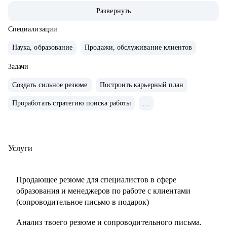
ABBA Centre.
Развернуть
• Закончила школу в Вашингтоне, США, высшее
лингвистическое образование в ЧГУ, РФ.
Специализации
• Сейчас учусь в магистратуре МИП на практического
Наука, образование
Продажи, обслуживание клиентов
психолога и коуча.
• Создала два собственных бизнес-проекта с 0, вывела в
Задачи
"+" и продала как готовый успешный бизнес (студия
Создать сильное резюме
Построить карьерный план
красоты и школа английского языка для детей и взрослых).
Проработать стратегию поиска работы
...
• 10 лет управляла бизнесом в образовательной сфере
(Центр дополнительного образования, частная школа и
английский детский сад)
• Эксперт в области ведения бизнеса в образовательной
Услуги
сфере.
• Провела 1000+ собеседований.
Продающее резюме для специалистов в сфере
• Наняла и адаптировала 100+ сотрудников.
образования и менеджеров по работе с клиентами
(сопроводительное письмо в подарок)
С чем помогу:
Анализ твоего резюме и сопроводительного письма.
• Карьерное консультирование, рекомендации по