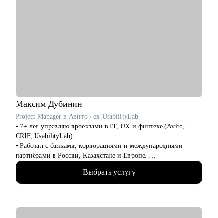
Максим
Дубинин
Project Manager в Авито / ex-UsabilityLab
• 7+ лет управляю проектами в IT, UX и финтехе (Avito,
CRIF, UsabilityLab).
• Работал с банками, корпорациями и международными
партнёрами в России, Казахстане и Европе.
• Уверенно выстраиваю процессы в мультикультурной среде:
Выбрать услугу
от локальных digital-проектов до CPA-партнёрств.
• Руководил командами до 20 человек, развивал джунов до
самостоятельных PM.
• Внедрял SCRUM, OKR и Kanban - знаю, как адаптировать
фреймворки под реальные задачи.