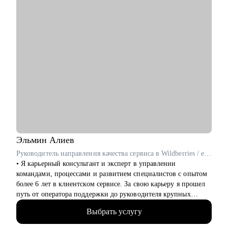
Кому могу помочь:
• Специалистам всех уровней в области информационной
безопасности.
• Людям, которые хотят погрузиться в сферу информационной
безопасности и выбрать направление.
• Новичкам, кто только начинает свой путь или столкнулся с
карьерными трудностями и не видит перспектив роста.
Эльмин
Алиев
Руководитель направления качества сервиса в Wildberries / ex-Самокат, KPMG
• Я карьерный консультант и эксперт в управлении
командами, процессами и развитием специалистов с опытом
более 6 лет в клиентском сервисе. За свою карьеру я прошел
путь от оператора поддержки до руководителя крупных
подразделений.
Выбрать услугу
• 6+ лет опыта успешной работы в направлении клиентского
сервиса/СХ/L&D