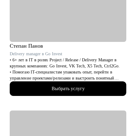
Marketing, Commercial, Travel, FMCG.
• Специалистам HR (рекрутеры, HRBP, тренеры, C&B
специалисты) из всех сфер.
• Начинающим менеджерам с командой в подчинении.
• Компаниям, выстраивающим процесс рекрутмента с нуля.
Степан
Панов
Delivery manager в Go Invest
• 6+ лет в IT в ролях Project / Release / Delivery Manager в
крупных компаниях: Go Invest, VK Tech, X5 Tech, Ctrl2Go.
• Помогаю IT-специалистам упаковать опыт, перейти в
управление проектами/релизами и выстроить понятный
карьерный трек.
Выбрать услугу
• Обучение и сертификаты:
• 2024 — ITSM. Основы управления ИТ-услугами
• 2023 — «Поколение Python: курс для продвинутых»
• 2022 — «Поколение Python: курс для начинающих»
• 2021 — Kanban System Design, Professional Scrum Master
С чем помогу:
• Аудит резюме для Project / Delivery / Release Manager