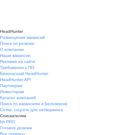
и правильно презентовать себя работодателю,
текущем месте работы и о том, кому он будет
Да, на карьерном маркетплейсе hh.ru доступна
что повышает шансы трудоустройства.
полезен, с какими запросами работает.
помощь с поиском работы онлайн: эксперты
Вы точно найдёте того, кто вам нужен!
помогут разработать стратегию, подобрать
HeadHunter
вакансии и повысить эффективность
Размещение вакансий
Поиск по резюме
трудоустройства.
О компании
Наши вакансии
Реклама на сайте
Требования к ПО
Безопасный HeadHunter
HeadHunter API
Партнерам
Инвесторам
Каталог компаний
Поиск по вакансиям в Белозерске
Сетка: соцсеть для нетворкинга
Соискателям
hh PRO
Готовое резюме
Все сервисы