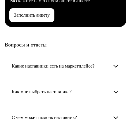
Расскажите нам о своем опыте в анкете
Заполнить анкету
Вопросы и ответы
Какие наставники есть на маркетплейсе?
Карьерные наставники — это HR-
специалисты, карьерные консультанты,
Как мне выбрать наставника?
психологи, резюмерайтеры и менторы.
Умный поиск поможет в три клика выбрать
Менторы работают в ИТ, дизайне, других
наставника для достижения вашей цели.
С чем может помочь наставник?
узкоспециализированных сферах. Они
помогут прокачать навыки, построить