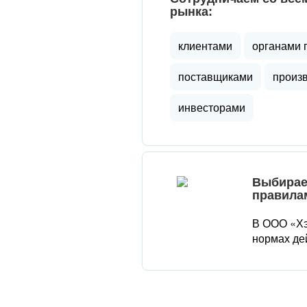
рынка:
клиентами
органами 
поставщиками
произ
инвесторами
Выбирае
правила
В ООО «Хэ
нормах де