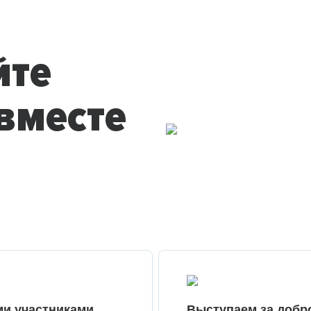
йте
вместе
ми участниками
Выступаем за добр