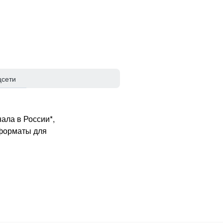
цсети
ала в России*,
 форматы для