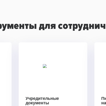
рументы для сотруднич
Учредительные
П
документы
н