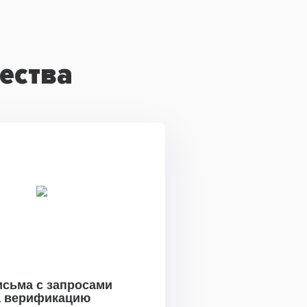
ества
исьма с запросами
а верификацию