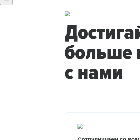
Достига
больше 
с нами
Сотрудничаем со все