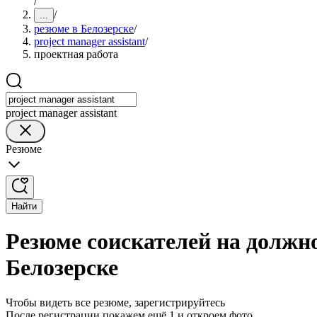
/
/
...
резюме в Белозерске
/
project manager assistant
/
проектная работа
project manager assistant
Резюме
Найти
Резюме соискателей на должнос
Белозерске
Чтобы видеть все резюме, зарегистрируйтесь
После регистрации покажем ещё 1 и откроем фото