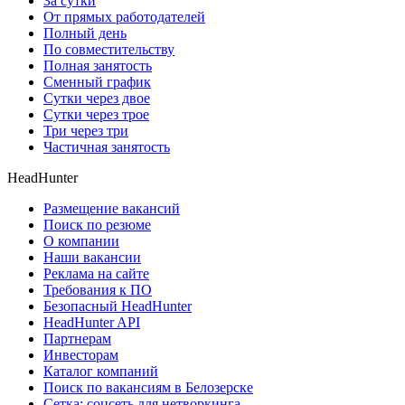
За сутки
От прямых работодателей
Полный день
По совместительству
Полная занятость
Сменный график
Сутки через двое
Сутки через трое
Три через три
Частичная занятость
HeadHunter
Размещение вакансий
Поиск по резюме
О компании
Наши вакансии
Реклама на сайте
Требования к ПО
Безопасный HeadHunter
HeadHunter API
Партнерам
Инвесторам
Каталог компаний
Поиск по вакансиям в Белозерске
Сетка: соцсеть для нетворкинга