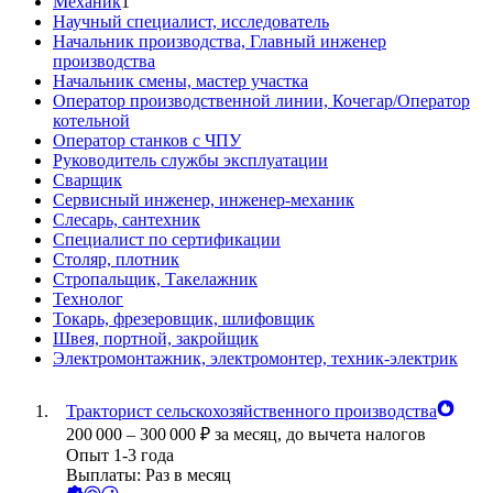
Механик
1
Научный специалист, исследователь
Начальник производства, Главный инженер
производства
Начальник смены, мастер участка
Оператор производственной линии, Кочегар/Оператор
котельной
Оператор станков с ЧПУ
Руководитель службы эксплуатации
Сварщик
Сервисный инженер, инженер-механик
Слесарь, сантехник
Специалист по сертификации
Столяр, плотник
Стропальщик, Такелажник
Технолог
Токарь, фрезеровщик, шлифовщик
Швея, портной, закройщик
Электромонтажник, электромонтер, техник-электрик
Тракторист сельскохозяйственного производства
200 000
–
300 000
₽
за месяц,
до вычета налогов
Опыт 1-3 года
Выплаты: Раз в месяц