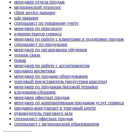
менеджер отдела продаж
медицинский технолог
client service manager
sale manager
специалист по товарному учету
менеджер по персоналу
администратор сервиса
менеджер по работе с клиентами и поддержке продаж
специалист по продукции
менеджер по организации обучения
техник связи
повар
менеджер по работе с ассортиментом
продавец косметики
менеджер по продаже оборудования
торговый представитель (индустрия красоты)
менеджер по продажам бытовой техники
кладовщик-сборщик
менеджер офисных продаж
менеджер по корпоративным продажам услуг сервиса
продавец-консультант в торговый центр
руководитель торгового зала
специалист офисных продаж
специалист с медицинским образованием