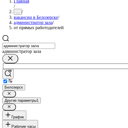
Главная
/
/
...
вакансии в Белозерске
/
администратор зала
/
от прямых работодателей
администратор зала
Белозерск
Другие параметры
1
График
Рабочие часы