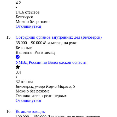
4.2
•
1416
отзывов
Белозерск
Можно без резюме
Откликнуться
Сотрудник органов внутренних дел (Белозерск)
35 000
–
90 000
₽
за месяц,
на руки
Без опыта
Выплаты: Раз в месяц
УМВД России по Вологодской области
3.4
•
32
отзыва
Белозерск, улица Карла Маркса, 5
Можно без резюме
Откликнитесь среди первых
Откликнуться
Комплектовщик
120 000
–
150 000
₽
за вахту,
до вычета налогов