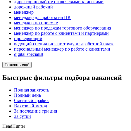
директор по работе с ключевыми клиентами
дорожный рабочий
менеджер
менеджер для работы на ПК
менеджер по приемке
менеджер по продажам торгового оборудования
менеджер по работе с клиентами и партнерами
проверяющий
ведущий специалист по труду и заработной плате
персональный менеджер по работе с клиентами
digital specialist
Показать ещё
Быстрые фильтры подбора вакансий
Полная занятость
Полный день
Сменный график
Вахтовый метод
За последние три дня
За сутки
HeadHunter