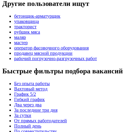
Другие пользователи ищут
бетонщик-арматурщик
упаковщица
тракторист
рубщик мяса
маляр
мастер
оператор фасовочного оборудования
продавец мясной продукции
рабочий погрузочно-разгрузочных работ
Быстрые фильтры подбора вакансий
Без опыта работы
Вахтовый метод
График 5/2
Гибкий график
Два через два
За последние три дня
За сутки
От прямых работодателей
Полный день
По совместительству