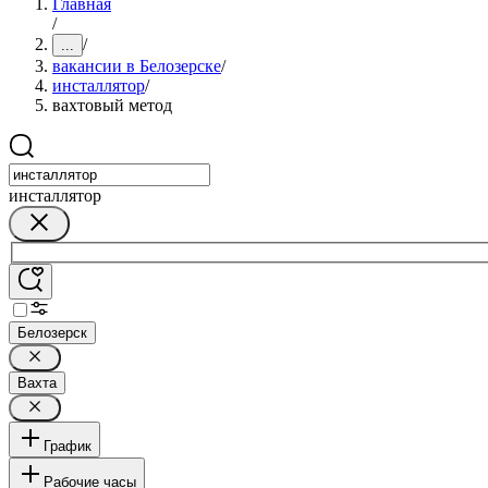
Главная
/
/
...
вакансии в Белозерске
/
инсталлятор
/
вахтовый метод
инсталлятор
Белозерск
Вахта
График
Рабочие часы