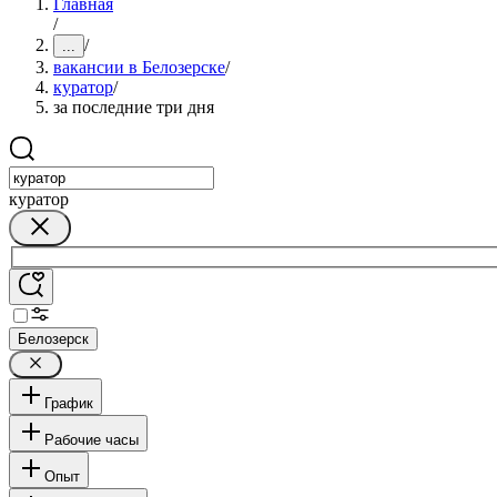
Главная
/
/
...
вакансии в Белозерске
/
куратор
/
за последние три дня
куратор
Белозерск
График
Рабочие часы
Опыт