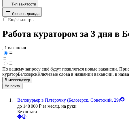
Тип занятости
Уровень дохода
Ещё фильтры
Работа куратором за 3 дня в Б
, 1 вакансия
По вашему запросу ещё будут появляться новые вакансии. При
куратор
Белозерск
Ключевые слова в названии вакансии, в назв
В мессенджер
На почту
Велокурьер в Пятёрочку (Белозерск, Советский, 29)
до
148 000
₽
за месяц,
на руки
Без опыта