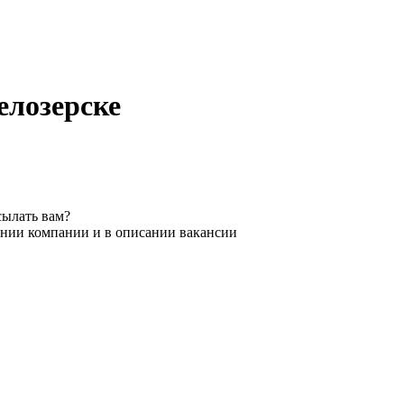
елозерске
сылать вам?
ании компании и в описании вакансии