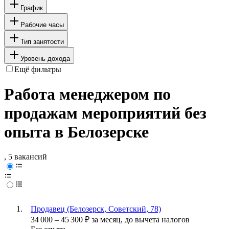
График
Рабочие часы
Тип занятости
Уровень дохода
Ещё фильтры
Работа менеджером по
продажам мероприятий без
опыта в Белозерске
, 5 вакансий
Продавец (Белозерск, Советский, 78)
34 000
–
45 300
₽
за месяц,
до вычета налогов