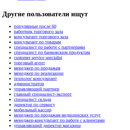
Другие пользователи ищут
популярные после 60
работник торгового зала
консультант торгового зала
консультант по товарам
специалист по работе с партнерами
специалист по банковским продуктам
customer service specialist
торговый агент
менеджер по продажам
менеджер по реализации
технолог консультант
администратор
управляющий партнер
главный специалист-эксперт
специалист склада
директор по сервису
мобильный кассир
менеджер по продажам медицинских услуг
менеджер-консультант по работе с клиентами
управляющий директор магазина