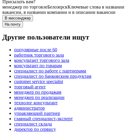
Присылать вам?
менеджер по торговле
Белозерск
Ключевые слова в названии
вакансии, в названии компании и в описании вакансии
В мессенджер
На почту
Другие пользователи ищут
популярные после 60
работник торгового зала
консультант торгового зала
консультант по товарам
специалист по работе с партнерами
специалист по банковским продуктам
customer service specialist
торговый агент
менеджер по продажам
менеджер по реализации
технолог консультант
администратор
управляющий партнер
главный специалист-эксперт
специалист склада
директор по сервису