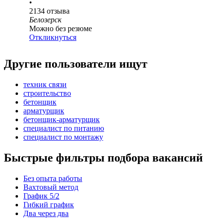
•
2134
отзыва
Белозерск
Можно без резюме
Откликнуться
Другие пользователи ищут
техник связи
строительство
бетонщик
арматурщик
бетонщик-арматурщик
специалист по питанию
специалист по монтажу
Быстрые фильтры подбора вакансий
Без опыта работы
Вахтовый метод
График 5/2
Гибкий график
Два через два