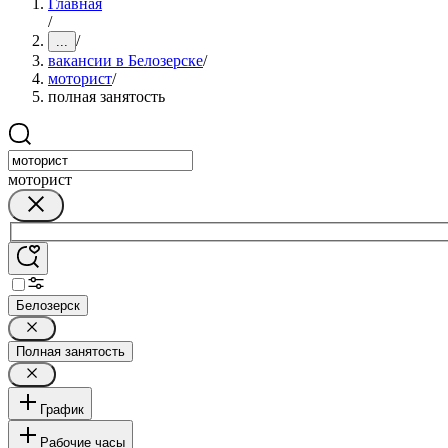
Главная
/
/
...
вакансии в Белозерске
/
моторист
/
полная занятость
моторист
Белозерск
Полная занятость
График
Рабочие часы