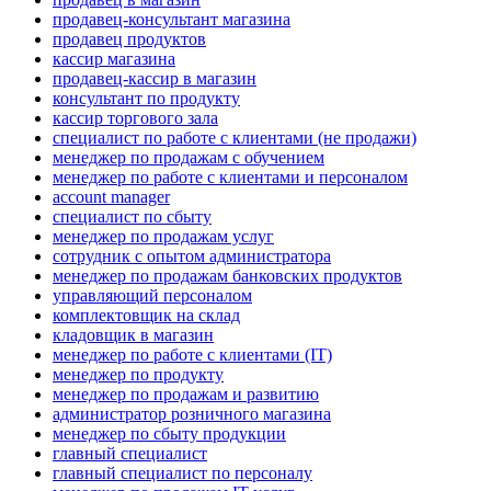
продавец-консультант магазина
продавец продуктов
кассир магазина
продавец-кассир в магазин
консультант по продукту
кассир торгового зала
специалист по работе с клиентами (не продажи)
менеджер по продажам с обучением
менеджер по работе с клиентами и персоналом
account manager
специалист по сбыту
менеджер по продажам услуг
сотрудник с опытом администратора
менеджер по продажам банковских продуктов
управляющий персоналом
комплектовщик на склад
кладовщик в магазин
менеджер по работе с клиентами (IT)
менеджер по продукту
менеджер по продажам и развитию
администратор розничного магазина
менеджер по сбыту продукции
главный специалист
главный специалист по персоналу