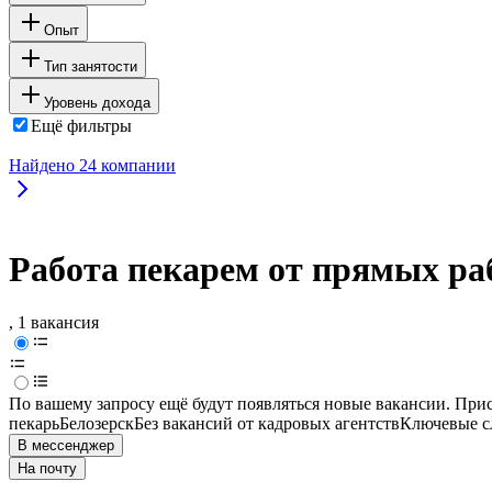
Опыт
Тип занятости
Уровень дохода
Ещё фильтры
Найдено
24
компании
Работа пекарем от прямых раб
, 1 вакансия
По вашему запросу ещё будут появляться новые вакансии. При
пекарь
Белозерск
Без вакансий от кадровых агентств
Ключевые сл
В мессенджер
На почту