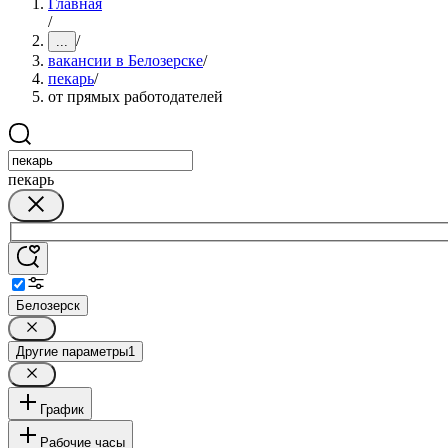
Главная
/
/
...
вакансии в Белозерске
/
пекарь
/
от прямых работодателей
пекарь
Белозерск
Другие параметры
1
График
Рабочие часы