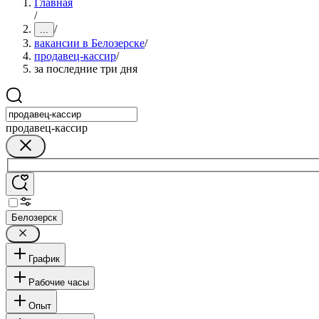
Главная
/
/
...
вакансии в Белозерске
/
продавец-кассир
/
за последние три дня
продавец-кассир
Белозерск
График
Рабочие часы
Опыт