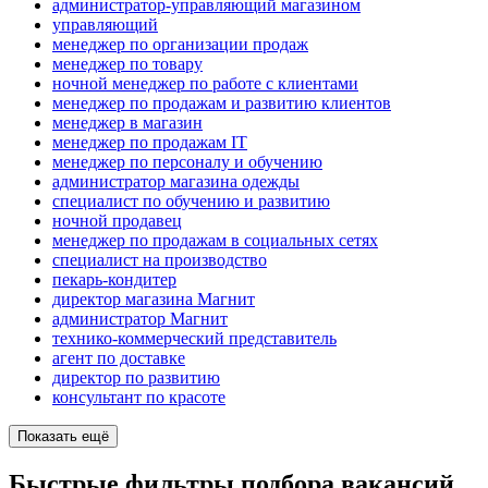
администратор-управляющий магазином
управляющий
менеджер по организации продаж
менеджер по товару
ночной менеджер по работе с клиентами
менеджер по продажам и развитию клиентов
менеджер в магазин
менеджер по продажам IT
менеджер по персоналу и обучению
администратор магазина одежды
специалист по обучению и развитию
ночной продавец
менеджер по продажам в социальных сетях
специалист на производство
пекарь-кондитер
директор магазина Магнит
администратор Магнит
технико-коммерческий представитель
агент по доставке
директор по развитию
консультант по красоте
Показать ещё
Быстрые фильтры подбора вакансий