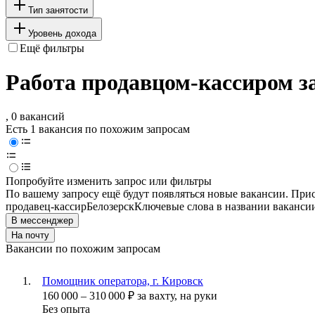
Тип занятости
Уровень дохода
Ещё фильтры
Работа продавцом-кассиром за
, 0 вакансий
Есть 1 вакансия по похожим запросам
Попробуйте изменить запрос или фильтры
По вашему запросу ещё будут появляться новые вакансии. При
продавец-кассир
Белозерск
Ключевые слова в названии вакансии
В мессенджер
На почту
Вакансии по похожим запросам
Помощник оператора, г. Кировск
160 000
–
310 000
₽
за вахту,
на руки
Без опыта