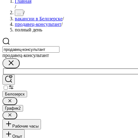
Главная
/
/
...
вакансии в Белозерске
/
продавец-консультант
/
полный день
продавец-консультант
Белозерск
График
2
Рабочие часы
Опыт