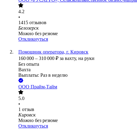
4.2
•
1415
отзывов
Белозерск
Можно без резюме
Откликнуться
Помощник оператора, г. Кировск
160 000
–
310 000
₽
за вахту,
на руки
Без опыта
Вахта
Выплаты: Раз в неделю
ООО
Прайм-Тайм
5.0
•
1
отзыв
Кировск
Можно без резюме
Откликнуться