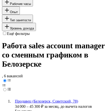
Рабочие часы
Опыт
Тип занятости
Уровень дохода
Ещё фильтры
Работа sales account manager
со сменным графиком в
Белозерске
, 6 вакансий
Продавец (Белозерск, Советский, 78)
34 000
–
45 300
₽
за месяц,
до вычета налогов