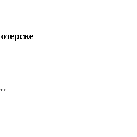
озерске
сии