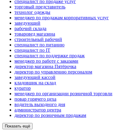
специалист по продаже услуг
торговый представитель
технолог одежды
менеджер по продажам корпоративных услуг
заведующий
рабочий склада
товаровед магазина
строительный рабочий
специалист по питанию
специалист по IT
специалист по поддержке продаж
менеджер по работе с заказами
директор магазина Пятёрочка
директор по управлению персоналом
заведующий кассой
кладовщик на склад
куратор
менеджер по организации розничной торговли
повар горячего цеха
водитель выходного дня
администратор центра
директор по розничным продажам
Показать ещё