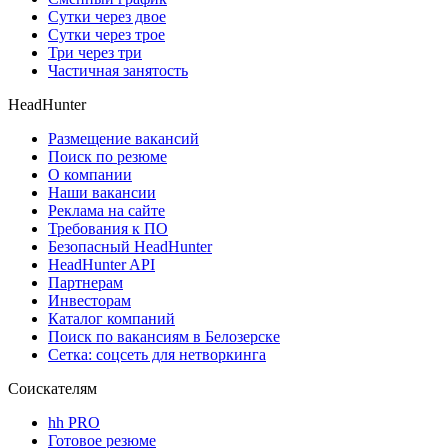
Сутки через двое
Сутки через трое
Три через три
Частичная занятость
HeadHunter
Размещение вакансий
Поиск по резюме
О компании
Наши вакансии
Реклама на сайте
Требования к ПО
Безопасный HeadHunter
HeadHunter API
Партнерам
Инвесторам
Каталог компаний
Поиск по вакансиям в Белозерске
Сетка: соцсеть для нетворкинга
Соискателям
hh PRO
Готовое резюме