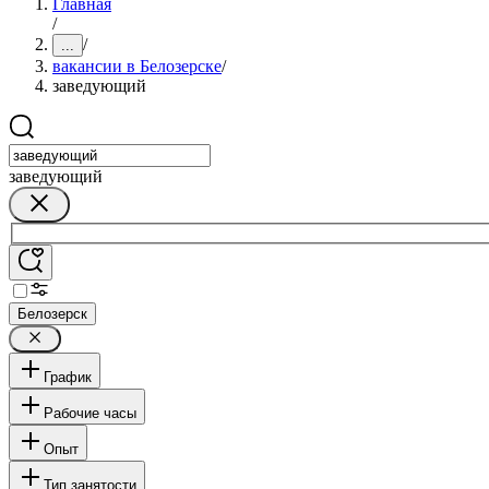
Главная
/
/
...
вакансии в Белозерске
/
заведующий
заведующий
Белозерск
График
Рабочие часы
Опыт
Тип занятости