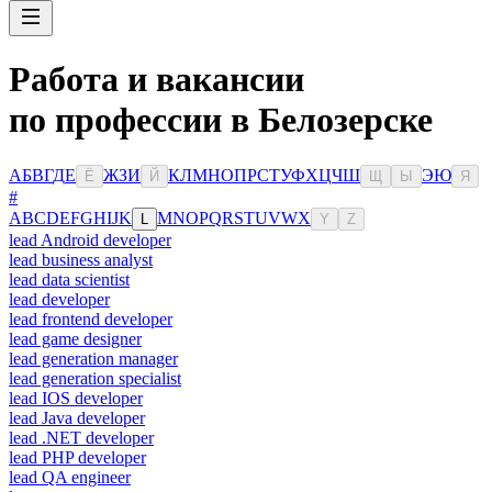
Работа и вакансии
по профессии в Белозерске
А
Б
В
Г
Д
Е
Ж
З
И
К
Л
М
Н
О
П
Р
С
Т
У
Ф
Х
Ц
Ч
Ш
Э
Ю
Ё
Й
Щ
Ы
Я
#
A
B
C
D
E
F
G
H
I
J
K
M
N
O
P
Q
R
S
T
U
V
W
X
L
Y
Z
lead Android developer
lead business analyst
lead data scientist
lead developer
lead frontend developer
lead game designer
lead generation manager
lead generation specialist
lead IOS developer
lead Java developer
lead .NET developer
lead PHP developer
lead QA engineer