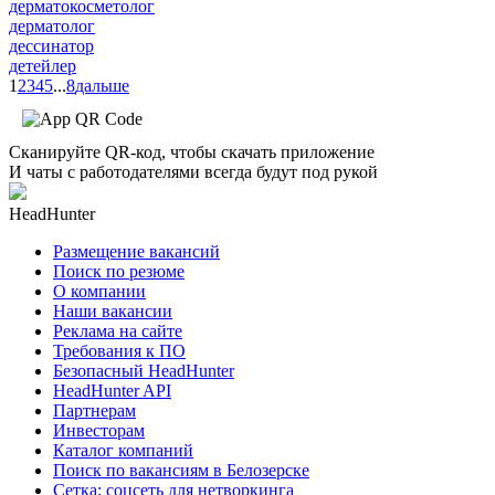
дерматокосметолог
дерматолог
дессинатор
детейлер
1
2
3
4
5
...
8
дальше
Сканируйте QR-код, чтобы скачать приложение
И чаты с работодателями всегда будут под рукой
HeadHunter
Размещение вакансий
Поиск по резюме
О компании
Наши вакансии
Реклама на сайте
Требования к ПО
Безопасный HeadHunter
HeadHunter API
Партнерам
Инвесторам
Каталог компаний
Поиск по вакансиям в Белозерске
Сетка: соцсеть для нетворкинга