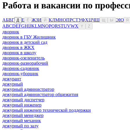
Работа и вакансии по професс
А
Б
В
Г
Е
Ж
З
И
К
Л
М
Н
О
П
Р
С
Т
У
Ф
Х
Ц
Ч
Ш
Э
Ю
Д
Ё
Й
Щ
Ы
Я
A
B
C
D
E
F
G
H
I
J
K
L
M
N
O
P
Q
R
S
T
U
V
W
X
Y
Z
дворник
дворник в ГБУ Жилищник
дворник в детский сад
дворник в ЖКХ
дворник в школу
дворник-озеленитель
дворник-разнорабочий
дворник-садовник
дворник-уборщик
дежурант
дежурный
дежурный администратор
дежурный администратор общежития
дежурный диспетчер
дежурный инженер
дежурный инженер технической поддержки
дежурный менеджер
дежурный механик
дежурный по залу