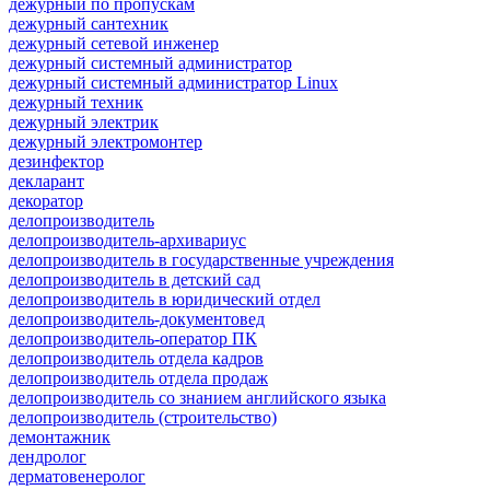
дежурный по пропускам
дежурный сантехник
дежурный сетевой инженер
дежурный системный администратор
дежурный системный администратор Linux
дежурный техник
дежурный электрик
дежурный электромонтер
дезинфектор
декларант
декоратор
делопроизводитель
делопроизводитель-архивариус
делопроизводитель в государственные учреждения
делопроизводитель в детский сад
делопроизводитель в юридический отдел
делопроизводитель-документовед
делопроизводитель-оператор ПК
делопроизводитель отдела кадров
делопроизводитель отдела продаж
делопроизводитель со знанием английского языка
делопроизводитель (строительство)
демонтажник
дендролог
дерматовенеролог