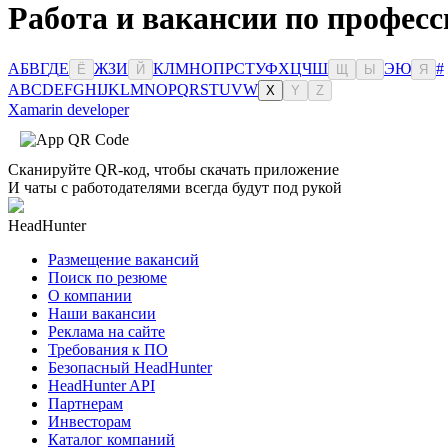
Работа и вакансии по професс
А
Б
В
Г
Д
Е
Ж
З
И
К
Л
М
Н
О
П
Р
С
Т
У
Ф
Х
Ц
Ч
Ш
Э
Ю
#
Ё
Й
Щ
Ы
Я
A
B
C
D
E
F
G
H
I
J
K
L
M
N
O
P
Q
R
S
T
U
V
W
X
Y
Z
Xamarin developer
Сканируйте QR-код, чтобы скачать приложение
И чаты с работодателями всегда будут под рукой
HeadHunter
Размещение вакансий
Поиск по резюме
О компании
Наши вакансии
Реклама на сайте
Требования к ПО
Безопасный HeadHunter
HeadHunter API
Партнерам
Инвесторам
Каталог компаний