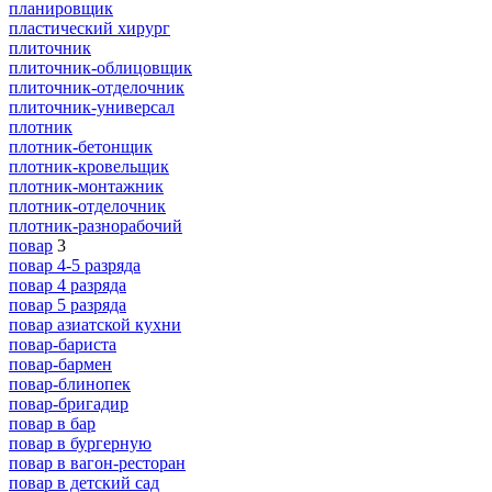
планировщик
пластический хирург
плиточник
плиточник-облицовщик
плиточник-отделочник
плиточник-универсал
плотник
плотник-бетонщик
плотник-кровельщик
плотник-монтажник
плотник-отделочник
плотник-разнорабочий
повар
3
повар 4-5 разряда
повар 4 разряда
повар 5 разряда
повар азиатской кухни
повар-бариста
повар-бармен
повар-блинопек
повар-бригадир
повар в бар
повар в бургерную
повар в вагон-ресторан
повар в детский сад