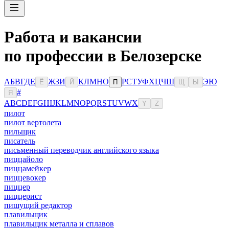
Работа и вакансии
по профессии в Белозерске
А
Б
В
Г
Д
Е
Ж
З
И
К
Л
М
Н
О
Р
С
Т
У
Ф
Х
Ц
Ч
Ш
Э
Ю
Ё
Й
П
Щ
Ы
#
Я
A
B
C
D
E
F
G
H
I
J
K
L
M
N
O
P
Q
R
S
T
U
V
W
X
Y
Z
пилот
пилот вертолета
пильщик
писатель
письменный переводчик английского языка
пиццайоло
пиццамейкер
пиццевокер
пиццер
пиццерист
пишущий редактор
плавильщик
плавильщик металла и сплавов