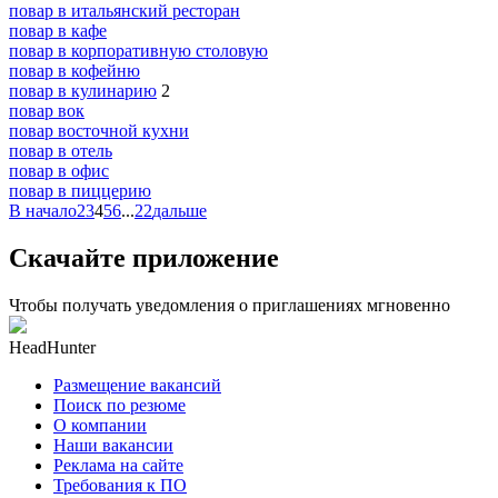
повар в итальянский ресторан
повар в кафе
повар в корпоративную столовую
повар в кофейню
повар в кулинарию
2
повар вок
повар восточной кухни
повар в отель
повар в офис
повар в пиццерию
В начало
2
3
4
5
6
...
22
дальше
Скачайте приложение
Чтобы получать уведомления о приглашениях мгновенно
HeadHunter
Размещение вакансий
Поиск по резюме
О компании
Наши вакансии
Реклама на сайте
Требования к ПО