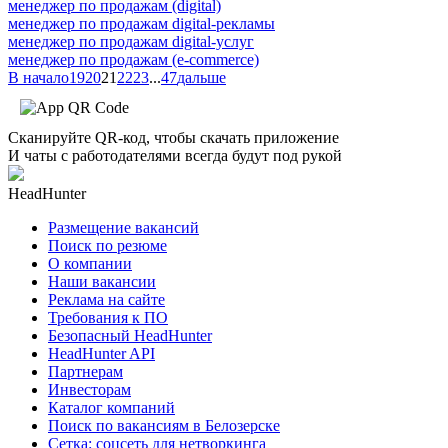
менеджер по продажам (digital)
менеджер по продажам digital-рекламы
менеджер по продажам digital-услуг
менеджер по продажам (e-commerce)
В начало
19
20
21
22
23
...
47
дальше
Сканируйте QR-код, чтобы скачать приложение
И чаты с работодателями всегда будут под рукой
HeadHunter
Размещение вакансий
Поиск по резюме
О компании
Наши вакансии
Реклама на сайте
Требования к ПО
Безопасный HeadHunter
HeadHunter API
Партнерам
Инвесторам
Каталог компаний
Поиск по вакансиям в Белозерске
Сетка: соцсеть для нетворкинга