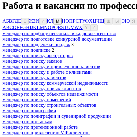
Работа и вакансии по професс
А
Б
В
Г
Д
Е
Ж
З
И
К
Л
Н
О
П
Р
С
Т
У
Ф
Х
Ц
Ч
Ш
Э
Ю
Ё
Й
М
Щ
Ы
Я
A
B
C
D
E
F
G
H
I
J
K
L
M
N
O
P
Q
R
S
T
U
V
W
X
Y
Z
менеджер по подбору персонала в кадровое агентство
менеджер по подготовке конкурсной документации
менеджер по поддержке продаж
3
менеджер по подписке
2
менеджер по поиску арендаторов
менеджер по поиску заказов
менеджер по поиску и привлечению клиентов
менеджер по поиску и работе с клиентами
менеджер по поиску клиентов
менеджер по поиску коммерческой недвижимости
менеджер по поиску новых клиентов
менеджер по поиску объектов недвижимости
менеджер по поиску помещений
менеджер по поиску строительных объектов
менеджер по полиграфии
менеджер по полиграфии и сувенирной продукции
менеджер по поставкам
менеджер по претензионной работе
менеджер по привлечению VIP-клиентов